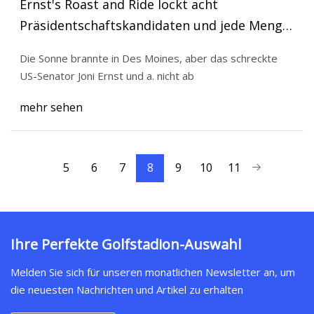
Ernst's Roast and Ride lockt acht
Präsidentschaftskandidaten und jede Menge
Schweinefleisch an
Die Sonne brannte in Des Moines, aber das schreckte
US-Senator Joni Ernst und a. nicht ab
mehr sehen
5
6
7
8
9
10
11
Ihre Perfekte Golfstadion-Auswahl
Melden Sie sich für unseren monatlichen Newsletter an, um
die neuesten Nachrichten und Artikel zu erhalten