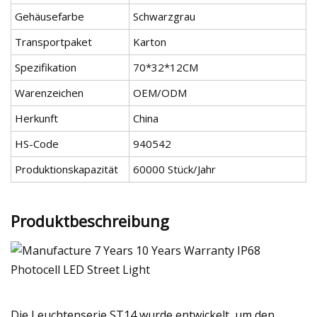
Gehäusefarbe
Schwarzgrau
Transportpaket
Karton
Spezifikation
70*32*12CM
Warenzeichen
OEM/ODM
Herkunft
China
HS-Code
940542
Produktionskapazität
60000 Stück/Jahr
Produktbeschreibung
Die Leuchtenserie ST14 wurde entwickelt, um den