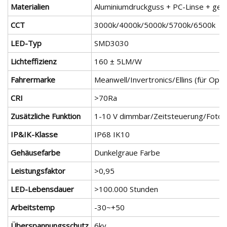
Materialien
Aluminiumdruckguss + PC-Linse + geh
CCT
3000k/4000k/5000k/5700k/6500k
LED-Typ
SMD3030
Lichteffizienz
160 ± 5LM/W
Fahrermarke
Meanwell/Invertronics/Ellins (für Opti
CRI
>70Ra
Zusätzliche Funktion
1-10 V dimmbar/Zeitsteuerung/Fotozel
IP&IK-Klasse
IP68 IK10
Gehäusefarbe
Dunkelgraue Farbe
Leistungsfaktor
>0,95
LED-Lebensdauer
>100.000 Stunden
Arbeitstemp
-30~+50
Überspannungsschutz
6kv