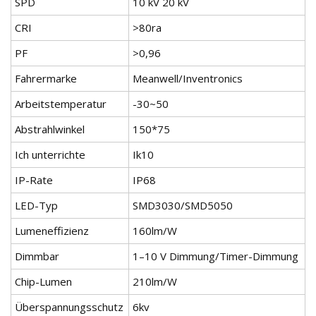
SPD
10 kV 20 kV
CRI
>80ra
PF
>0,96
Fahrermarke
Meanwell/Inventronics
Arbeitstemperatur
-30~50
Abstrahlwinkel
150*75
Ich unterrichte
Ik10
IP-Rate
IP68
LED-Typ
SMD3030/SMD5050
Lumeneffizienz
160lm/W
Dimmbar
1–10 V Dimmung/Timer-Dimmung
Chip-Lumen
210lm/W
Überspannungsschutz
6kv