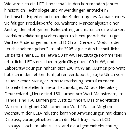
Wie wird sich die LED-Landschaft in den kommenden Jahren
hinsichtlich Technologie und Anwendungen entwickeln?
Technische Experten betonen die Bedeutung des Aufbaus eines
vielfältigen Produktportfolios, während Marktanalysten einen
Anstieg der intelligenten Beleuchtung und natürlich eine stärkere
Marktkonsolidierung vorhersagen. Es bleibt jedoch die Frage:
Wird es Änderungen auf der LED-Chip-, Geräte-, Modul- oder
Leuchtenebene geben? Im Jahr 2005 lag die durchschnittliche
Effizienz einer LED bei etwa 50 lm/W. Heutzutage kommerziell
erhältliche LEDs erreichen regelmäßig über 100 lm/W, und
Laborentwicklungen nähern sich 200 lm/W an. „Lumen pro Watt
hat sich in den letzten fünf Jahren verdoppelt“, sagte Ulrich vom
Bauer, Senior Manager Produktmarketing beim führenden
Halbleiterhersteller Infineon Technologies AG aus Neubiberg,
Deutschland. „Heute sind 150 Lumen pro Watt Mainstream, im
Handel sind 170 Lumen pro Watt zu finden. Das theoretische
Maximum liegt bei 208 Lumen pro Watt.“ Das anfängliche
Wachstum der LED-Industrie kam von Anwendungen mit kleinen
Displays, vorangetrieben durch die Nachfrage nach LCD-
Displays. Doch im Jahr 2012 stand die Allgemeinbeleuchtung