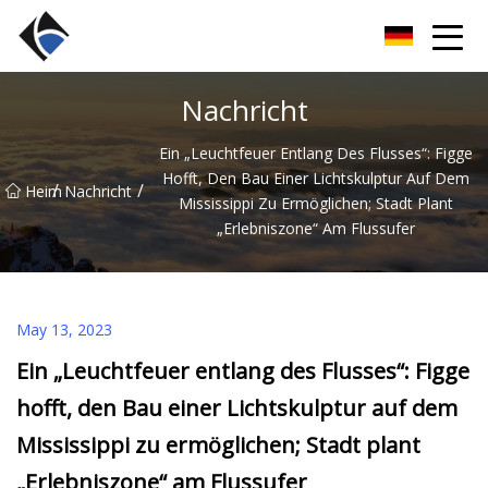
Fujian LED Linear Co., Ltd
Nachricht
Ein „Leuchtfeuer Entlang Des Flusses“: Figge
Hofft, Den Bau Einer Lichtskulptur Auf Dem
/
/
Heim
Nachricht
Mississippi Zu Ermöglichen; Stadt Plant
„Erlebniszone“ Am Flussufer
May 13, 2023
Ein „Leuchtfeuer entlang des Flusses“: Figge
hofft, den Bau einer Lichtskulptur auf dem
Mississippi zu ermöglichen; Stadt plant
„Erlebniszone“ am Flussufer