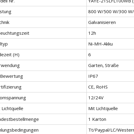
ell Nr.
YAYE-21SLFL100WB 
istung
800 W/500 W/300 W
chnik
Galvanisieren
leuchtungszeit
12h
ltyp
Ni-MH-Akku
dezeit (H)
6
rwendung
Garten, Straße
-Bewertung
IP67
tifizierung
CE, RoHS
romspannung
12/24V
 Lichtquelle
Mit Lichtquelle
ndestbestellmenge
1 Karton
hlungsbedingungen
Tt/Paypal/LC/Wester