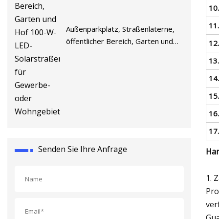
10
11
Außenparkplatz, Straßenlaterne,
öffentlicher Bereich, Garten und
12
Hof 100-W-LED-
13
Solarstraßenlaterne für Gewerbe-
oder Wohngebiete
14.
15.
16.
17
Senden Sie Ihre Anfrage
Han
1. 
Pro
ver
Gua