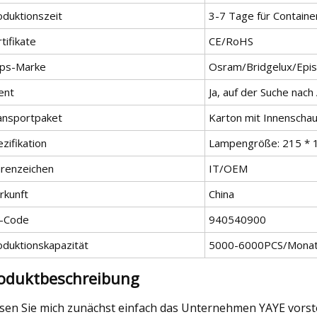
oduktionszeit
3-7 Tage für Containe
tifikate
CE/RoHS
ips-Marke
Osram/Bridgelux/Epis
ent
Ja, auf der Suche nac
ansportpaket
Karton mit Innenscha
zifikation
Lampengröße: 215 * 
renzeichen
IT/OEM
rkunft
China
-Code
940540900
oduktionskapazität
5000-6000PCS/Mona
oduktbeschreibung
sen Sie mich zunächst einfach das Unternehmen YAYE vorstel