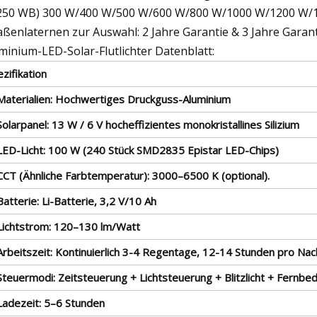
50 WB) 300 W/400 W/500 W/600 W/800 W/1000 W/1200 W/1
aßenlaternen zur Auswahl: 2 Jahre Garantie & 3 Jahre Garan
minium-LED-Solar-Flutlichter Datenblatt:
zifikation
 Materialien: Hochwertiges Druckguss-Aluminium
Solarpanel: 13 W / 6 V hocheffizientes monokristallines Silizium
 LED-Licht: 100 W (240 Stück SMD2835 Epistar LED-Chips)
 CCT (Ähnliche Farbtemperatur): 3000–6500 K (optional).
Batterie: Li-Batterie, 3,2 V/10 Ah
 Lichtstrom: 120–130 lm/Watt
Arbeitszeit: Kontinuierlich 3-4 Regentage, 12-14 Stunden pro Nac
Steuermodi: Zeitsteuerung + Lichtsteuerung + Blitzlicht + Fernbe
 Ladezeit: 5–6 Stunden