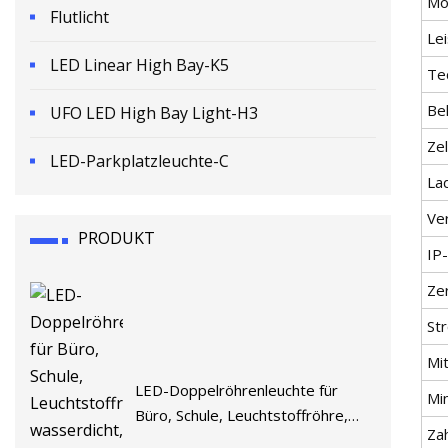
Mod
Flutlicht
Le
LED Linear High Bay-K5
Te
Be
UFO LED High Bay Light-H3
Zel
LED-Parkplatzleuchte-C
La
Ve
PRODUKT
IP
Zer
St
Mit
LED-Doppelröhrenleuchte für
Mi
Büro, Schule, Leuchtstoffröhre,
Za
wasserdicht, für den