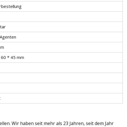
rbestellung
tar
h Agenten
um
160 * 45 mm
t
len. Wir haben seit mehr als 23 Jahren, seit dem Jahr