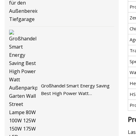
Außenbereich, Tiefgarage
Pr
Zer
Ch
Ag
Tr
Spe
Wa
He
Großhandel Smart Energy Saving
Best High Power Watt
HS
Außenparkplatz Garten Wall Street
Pr
Lampe 80W 100W 125W 150W
175W LED-Maisbirnenlicht
Pr
Las