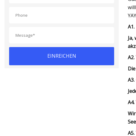
wil
YAY
A1.
Ja,
akz
EINREICHEN
A2.
Die
A3.
Jed
A4.
Wir
See
A5.