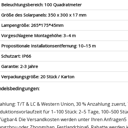
. Beleuchtungsbereich: 100 Quadratmeter
. Größe des Solarpanels: 350 x 300 x 17 mm
. Lampengröße: 265*175*45mm
. Vorgeschlagene Montagehöhe: 3–4 m
 Propositionale Installationsentfernung: 10–15 m
 Schutzart: IP66
 Garantie: 2-3 Jahre
. Verpackungsgröße: 20 Stück / Karton
delsbedingungen:
Zahlung: T/T & LC & Western Union, 30 % Anzahlung zuerst, 
duktionsvorlaufzeit für 1–100 Stück: 2–5 Tage, 100–500 Stü
fügbar4. Die Versandkosten werden unter Ihren Anfragen5
ngzhou oder Zhongshan, Festlandchina6. Rabatte werden je