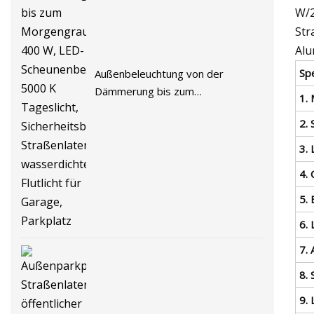
W/2
Str
Alu
Spe
Außenbeleuchtung von der
Dämmerung bis zum
1.
Morgengrauen, 400 W, LED-
2. 
Scheunenbeleuchtung, 5000 K
Tageslicht, Sicherheitsbereich,
3.
Straßenlaterne, wasserdichtes
4.
Flutlicht für Garage, Parkplatz
5. 
6.
7. 
8. 
9.